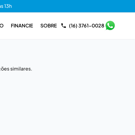
às 13h
RO
FINANCIE
SOBRE
(16) 3761-0028
ões similares.