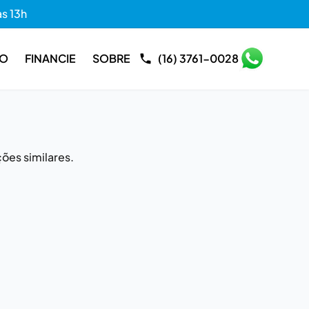
às 13h
RO
FINANCIE
SOBRE
(16) 3761-0028
ões similares.