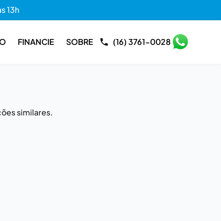
às 13h
RO
FINANCIE
SOBRE
(16) 3761-0028
ões similares.