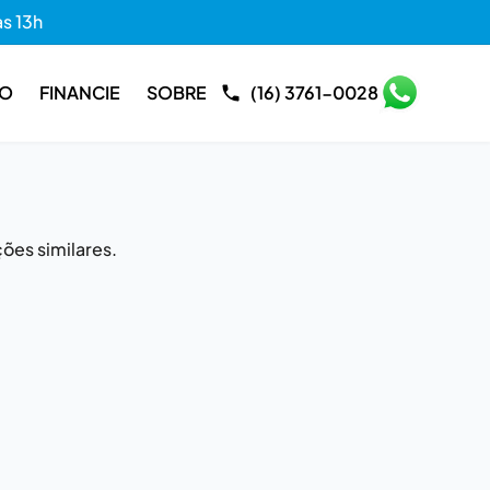
às 13h
RO
FINANCIE
SOBRE
(16) 3761-0028
ões similares.