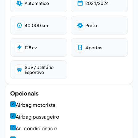
Automático
2024/2024
40.000
km
Preto
128
cv
4
portas
SUV / Utilitário
Esportivo
Opcionais
✓
Airbag motorista
✓
Airbag passageiro
✓
Ar-condicionado