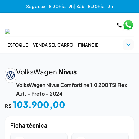
Seg a sex - 8:30h às 19h | Sáb - 8:30h às 13h
ESTOQUE
VENDA SEU CARRO
FINANCIE
‹
›
VolksWagen
Nivus
VolksWagen Nivus Comfortline 1.0 200 TSI Flex
Aut. - Preto - 2024
103.900,00
R$
Ficha técnica