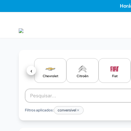
Horá
‹
Chevrolet
Citroën
Fiat
Filtros aplicados:
conversivel