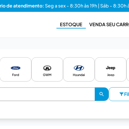
rio de atendimento:
Seg a sex - 8:30h às 19h | Sáb - 8:30h 
ESTOQUE
VENDA SEU CAR
Ford
GWM
Hyundai
Jeep
Fi