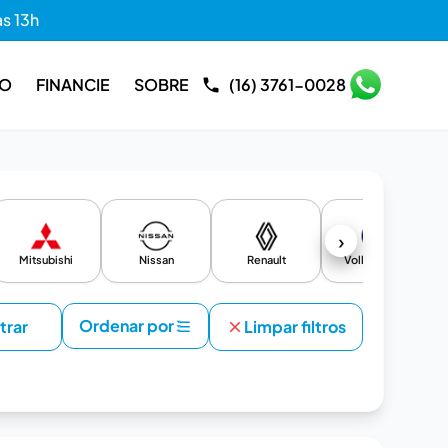
às 13h
RO
FINANCIE
SOBRE
(16) 3761-0028
›
Mitsubishi
Nissan
Renault
Volkswagen
Ordenar por
ltrar
Limpar filtros