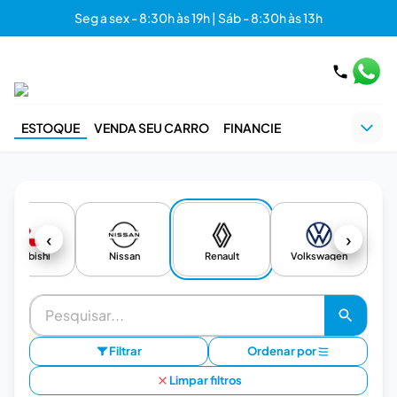
Seg a sex - 8:30h às 19h | Sáb - 8:30h às 13h
ESTOQUE
VENDA SEU CARRO
FINANCIE
‹
›
Mitsubishi
Nissan
Renault
Volkswagen
Filtrar
Ordenar por
Limpar filtros