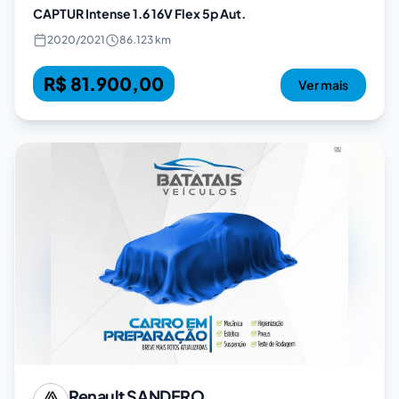
CAPTUR Intense 1.6 16V Flex 5p Aut.
2020
/
2021
86.123 km
R$ 81.900,00
Ver mais
Renault
SANDERO