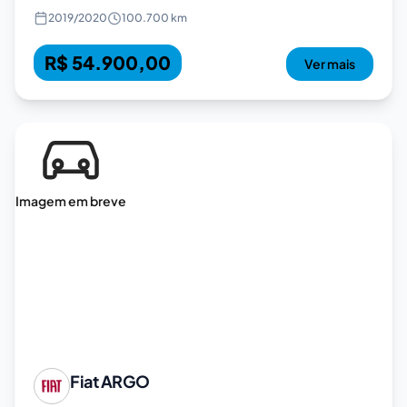
2019
/
2020
100.700 km
R$ 54.900,00
Ver mais
Imagem em breve
Fiat
ARGO