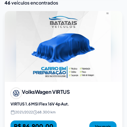
46
veículos encontrados
VolksWagen
VIRTUS
VIRTUS 1.6 MSI Flex 16V 4p Aut.
2021
/
2022
68.300 km
R$ 86.900,00
Ver mais