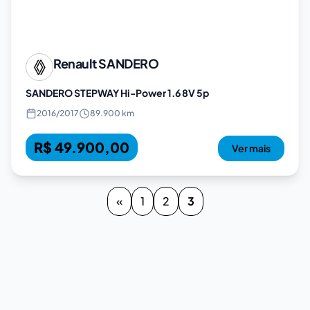
Renault
SANDERO
SANDERO STEPWAY Hi-Power 1.6 8V 5p
2016
/
2017
89.900 km
R$ 49.900,00
Ver mais
«
1
2
3