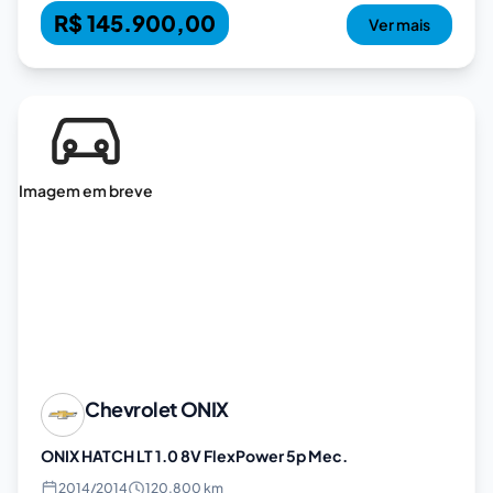
R$ 145.900,00
Ver mais
Imagem em breve
Chevrolet
ONIX
ONIX HATCH LT 1.0 8V FlexPower 5p Mec.
2014
/
2014
120.800 km